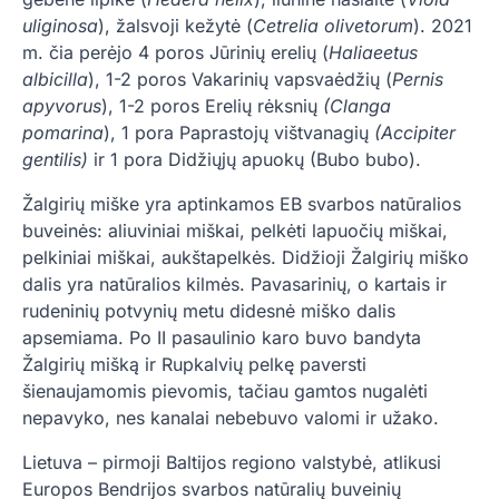
uliginosa
), žalsvoji kežytė (
Cetrelia olivetorum
). 2021
m. čia perėjo 4 poros Jūrinių erelių (
Haliaeetus
albicilla
), 1-2 poros Vakarinių vapsvaėdžių (
Pernis
apyvorus
), 1-2 poros Erelių rėksnių
(Clanga
pomarina
), 1 pora Paprastojų vištvanagių
(Accipiter
gentilis)
ir 1 pora Didžiųjų apuokų (Bubo bubo).
Žalgirių miške yra aptinkamos EB svarbos natūralios
buveinės: aliuviniai miškai, pelkėti lapuočių miškai,
pelkiniai miškai, aukštapelkės. Didžioji Žalgirių miško
dalis yra natūralios kilmės. Pavasarinių, o kartais ir
rudeninių potvynių metu didesnė miško dalis
apsemiama. Po II pasaulinio karo buvo bandyta
Žalgirių mišką ir Rupkalvių pelkę paversti
šienaujamomis pievomis, tačiau gamtos nugalėti
nepavyko, nes kanalai nebebuvo valomi ir užako.
Lietuva – pirmoji Baltijos regiono valstybė, atlikusi
Europos Bendrijos svarbos natūralių buveinių