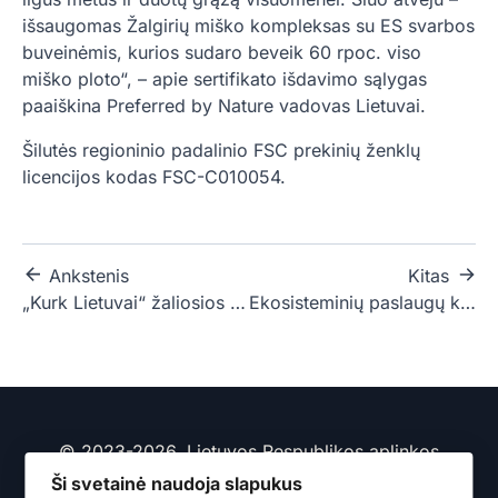
išsaugomas Žalgirių miško kompleksas su ES svarbos
buveinėmis, kurios sudaro beveik 60 rpoc. viso
miško ploto“, – apie sertifikato išdavimo sąlygas
paaiškina Preferred by Nature vadovas Lietuvai.
Šilutės regioninio padalinio FSC prekinių ženklų
licencijos kodas FSC-C010054.
Ankstenis
Kitas
„Kurk Lietuvai“ žaliosios infrastruktūros projektas
Ekosisteminių paslaugų klausimų studijos galutinės ataskaitos projekto viešasis pristatymas
© 2023-2026, Lietuvos Respublikos aplinkos
ministerija
Ši svetainė naudoja slapukus