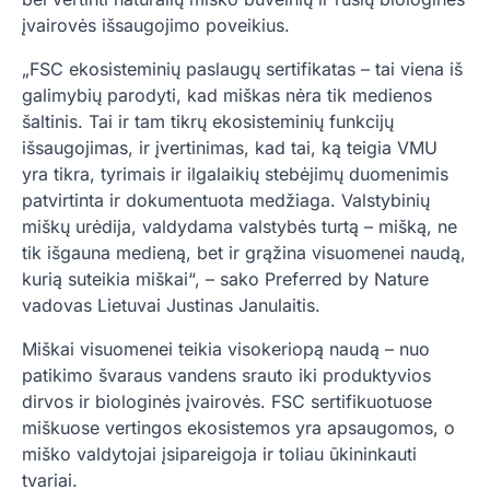
įvairovės išsaugojimo poveikius.
„FSC ekosisteminių paslaugų sertifikatas – tai viena iš
galimybių parodyti, kad miškas nėra tik medienos
šaltinis. Tai ir tam tikrų ekosisteminių funkcijų
išsaugojimas, ir įvertinimas, kad tai, ką teigia VMU
yra tikra, tyrimais ir ilgalaikių stebėjimų duomenimis
patvirtinta ir dokumentuota medžiaga. Valstybinių
miškų urėdija, valdydama valstybės turtą – mišką, ne
tik išgauna medieną, bet ir grąžina visuomenei naudą,
kurią suteikia miškai“, – sako Preferred by Nature
vadovas Lietuvai Justinas Janulaitis.
Miškai visuomenei teikia visokeriopą naudą – nuo
patikimo švaraus vandens srauto iki produktyvios
dirvos ir biologinės įvairovės. FSC sertifikuotuose
miškuose vertingos ekosistemos yra apsaugomos, o
miško valdytojai įsipareigoja ir toliau ūkininkauti
tvariai.