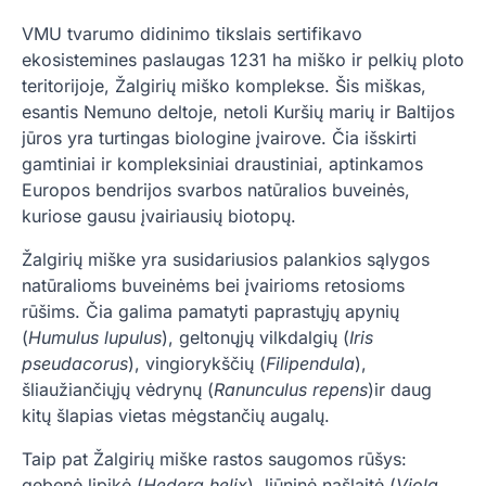
VMU tvarumo didinimo tikslais sertifikavo
ekosistemines paslaugas 1231 ha miško ir pelkių ploto
teritorijoje, Žalgirių miško komplekse. Šis miškas,
esantis Nemuno deltoje, netoli Kuršių marių ir Baltijos
jūros yra turtingas biologine įvairove. Čia išskirti
gamtiniai ir kompleksiniai draustiniai, aptinkamos
Europos bendrijos svarbos natūralios buveinės,
kuriose gausu įvairiausių biotopų.
Žalgirių miške yra susidariusios palankios sąlygos
natūralioms buveinėms bei įvairioms retosioms
rūšims. Čia galima pamatyti paprastųjų apynių
(
Humulus lupulus
), geltonųjų vilkdalgių (
Iris
pseudacorus
), vingiorykščių (
Filipendula
),
šliaužiančiųjų vėdrynų (
Ranunculus repens
)ir daug
kitų šlapias vietas mėgstančių augalų.
Taip pat Žalgirių miške rastos saugomos rūšys:
gebenė lipikė (
Hedera helix
), liūninė našlaitė (
Viola