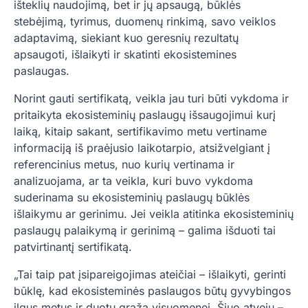
išteklių naudojimą, bet ir jų apsaugą, būklės
stebėjimą, tyrimus, duomenų rinkimą, savo veiklos
adaptavimą, siekiant kuo geresnių rezultatų
apsaugoti, išlaikyti ir skatinti ekosistemines
paslaugas.
Norint gauti sertifikatą, veikla jau turi būti vykdoma ir
pritaikyta ekosisteminių paslaugų išsaugojimui kurį
laiką, kitaip sakant, sertifikavimo metu vertiname
informaciją iš praėjusio laikotarpio, atsižvelgiant į
referencinius metus, nuo kurių vertinama ir
analizuojama, ar ta veikla, kuri buvo vykdoma
suderinama su ekosisteminių paslaugų būklės
išlaikymu ar gerinimu. Jei veikla atitinka ekosisteminių
paslaugų palaikymą ir gerinimą – galima išduoti tai
patvirtinantį sertifikatą.
„Tai taip pat įsipareigojimas ateičiai – išlaikyti, gerinti
būklę, kad ekosisteminės paslaugos būtų gyvybingos
ilgus metus ir duotų grąžą visuomenei. Šiuo atveju –