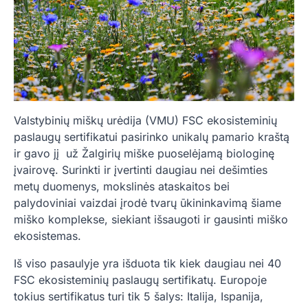
Valstybinių miškų urėdija (VMU) FSC ekosisteminių
paslaugų sertifikatui pasirinko unikalų pamario kraštą
ir gavo jį už Žalgirių miške puoselėjamą biologinę
įvairovę. Surinkti ir įvertinti daugiau nei dešimties
metų duomenys, mokslinės ataskaitos bei
palydoviniai vaizdai įrodė tvarų ūkininkavimą šiame
miško komplekse, siekiant išsaugoti ir gausinti miško
ekosistemas.
Iš viso pasaulyje yra išduota tik kiek daugiau nei 40
FSC ekosisteminių paslaugų sertifikatų. Europoje
tokius sertifikatus turi tik 5 šalys: Italija, Ispanija,