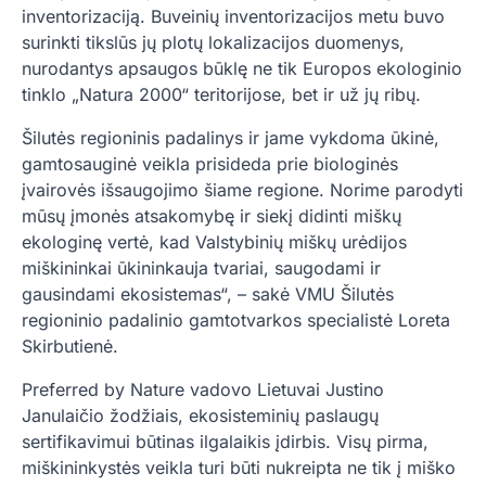
inventorizaciją. Buveinių inventorizacijos metu buvo
surinkti tikslūs jų plotų lokalizacijos duomenys,
nurodantys apsaugos būklę ne tik Europos ekologinio
tinklo „Natura 2000“ teritorijose, bet ir už jų ribų.
Šilutės regioninis padalinys ir jame vykdoma ūkinė,
gamtosauginė veikla prisideda prie biologinės
įvairovės išsaugojimo šiame regione. Norime parodyti
mūsų įmonės atsakomybę ir siekį didinti miškų
ekologinę vertė, kad Valstybinių miškų urėdijos
miškininkai ūkininkauja tvariai, saugodami ir
gausindami ekosistemas“, – sakė VMU Šilutės
regioninio padalinio gamtotvarkos specialistė Loreta
Skirbutienė.
Preferred by Nature vadovo Lietuvai Justino
Janulaičio žodžiais, ekosisteminių paslaugų
sertifikavimui būtinas ilgalaikis įdirbis. Visų pirma,
miškininkystės veikla turi būti nukreipta ne tik į miško