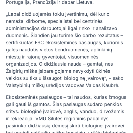
Portugalija, Prancūzija ir dabar Lietuva.
„Labai didžiuojamės tokiu įvertinimu, dėl kurio
nemažai dirbome, specialistai bei centrinės
administracijos darbuotojai ilgai rinko ir analizavo
duomenis. Šiandien jau turime šio darbo rezultatus –
sertifikuotas FSC ekosistemines paslaugas, kuriomis
galės naudotis vietos bendruomenės, aplinkinių
miestų ir rajonų gyventojai, visuomeninės
organizacijos. O didžiausia nauda – gamtai, nes
Žalgirių miške įsipareigojame nevykdyti ūkinės
veiklos su tikslu išsaugoti biologinę įvairovę“, – sako
Valstybinių miškų urėdijos vadovas Valdas Kaubrė.
Ekosisteminės paslaugos – tai naudos, kurias žmogus
gali gauti iš gamtos. Šias paslaugas sudaro penkios
sritys: biologinė įvairovė, anglis, vanduo, dirvožemis
ir rekreacija. VMU Šilutės regioninis padalinys
pasirinko didžiausią dėmesį skirti biologinei įvairovei
bei vertinti natūralių miško buveinių ir rūšių biologinės